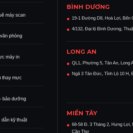
BÌNH DƯƠNG
uê máy scan
19-1 Đường D8, Hoà Lợi, Bến 
●
4/132, Đại lộ Bình Dương, Thu
●
 văn phòng
LONG AN
c máy in
QL1, Phường 5, Tân An, Long 
●
Ngã 3 Tân Đức, Tỉnh Lộ 10 H,
●
ụ thay mực
ì - bảo dưỡng
MIỀN TÂY
dẫn kỹ thuật
68-58 Đ. 3 Tháng 2, Hưng Lợi, 
●
Cần Thơ