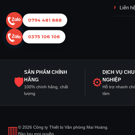
Liên h
0794 481 888
0375 106 106
SẢN PHẨM CHÍNH
DỊCH VỤ CH
🛡
⚙
HÃNG
NGHIỆP
100% chính hãng, chất
Hỗ trợ nhanh ch
lượng
tâm
▥
© 2026 Công ty Thiết bị Văn phòng Mai Hoàng.
Bảo lưu mọi quyền.