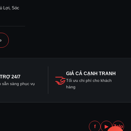
ú Lợi, Sóc
›
GIÁ CẢ CẠNH TRANH
🤝
TRỢ 24/7
Tối ưu chi phí cho khách
 sẵn sàng phục vụ
hàng
f
▶
Zalo