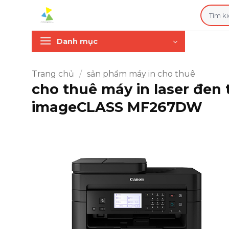
Bỏ
Tìm
qua
kiếm:
nội
Danh mục
dung
Trang chủ
/
sản phẩm máy in cho thuê
cho thuê máy in laser đen
imageCLASS MF267DW