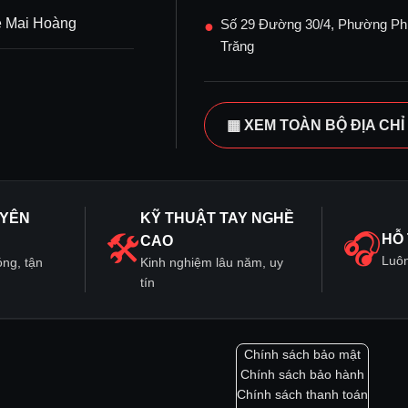
ệ Mai Hoàng
Số 29 Đường 30/4, Phường Ph
●
Trăng
▦ XEM TOÀN BỘ ĐỊA CHỈ 
UYÊN
KỸ THUẬT TAY NGHỀ
🛠
🎧
HỖ 
CAO
Luôn
óng, tận
Kinh nghiệm lâu năm, uy
tín
Chính sách bảo mật
Chính sách bảo hành
Chính sách thanh toán