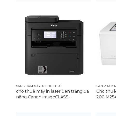
MAI HOÀNG – NHÀ PHÂN PHỐI MÁY IN CHO THU
HCM
>>> Hãy chọn thuê ngay Máy in laser đen tr
rẻ và nhiều ưu đãi tại Mai hoàng
SẢN PHẨM MÁY IN CHO THUÊ
SẢN PHẨM M
cho thuê máy in laser đen trắng đa
Cho thuê 
năng Canon imageCLASS
200 M2
MF269DW