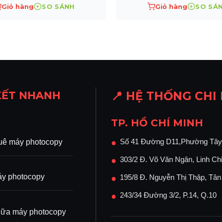
Giỏ hàng
SO SÁNH
Giỏ hàng
SO SÁ
KẾT NHANH
📍 HỆ THỐNG CHI
TP. HỒ CHÍ MINH
Số 41 Đường D11,Phường Tây
uê máy photocopy
●
303/2 Đ. Võ Văn Ngân, Linh Ch
●
y photocopy
195/8 Đ. Nguyễn Thị Thập, Tâ
●
243/34 Đường 3/2, P.14, Q.10
●
ữa máy photocopy