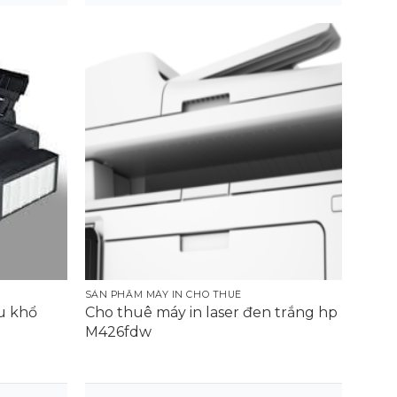
SẢN PHẨM MÁY IN CHO THUÊ
u khổ
Cho thuê máy in laser đen trắng hp
M426fdw