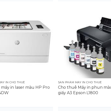
Ê MÁY IN SỐ 1, UY TÍN, GIÁ CỰC TỐT TẠI TP.
ắng đa năng Canon imageCLASS MF267DW với giá
ÁY IN CHO THUÊ
SẢN PHẨM MÁY IN CHO THUÊ
máy in laser màu HP Pro
Cho thuê Máy in phun mà
54DW
giấy A3 Epson L1800