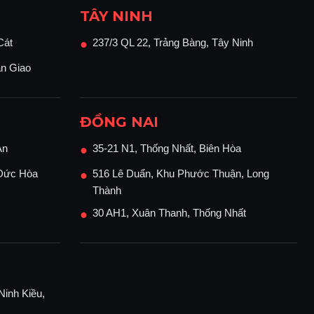
TÂY NINH
Cát
237/3 QL 22, Trảng Bàng, Tây Ninh
●
ận Giao
ĐỒNG NAI
An
35-21 N1, Thống Nhất, Biên Hòa
●
 Đức Hòa
516 Lê Duẩn, Khu Phước Thuận, Long
●
Thành
30 AH1, Xuân Thanh, Thống Nhất
●
Ninh Kiều,