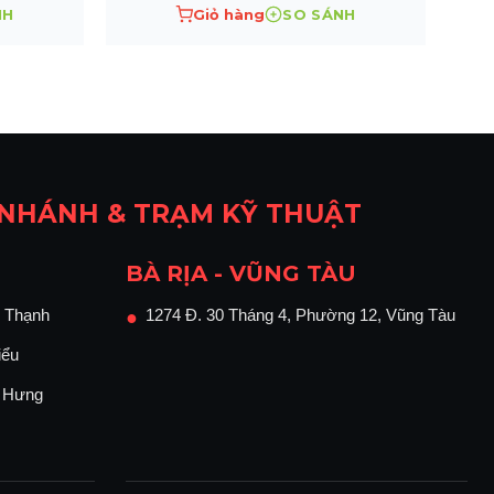
NH
Giỏ hàng
SO SÁNH
 NHÁNH & TRẠM KỸ THUẬT
BÀ RỊA - VŨNG TÀU
 Thạnh
1274 Đ. 30 Tháng 4, Phường 12, Vũng Tàu
●
iểu
n Hưng