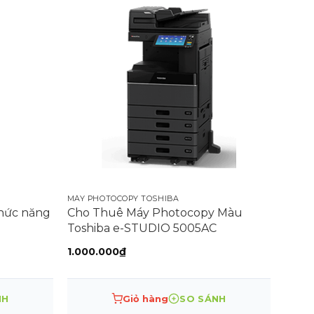
MÁY PHOTOCOPY TOSHIBA
chức năng
Cho Thuê Máy Photocopy Màu
Toshiba e-STUDIO 5005AC
1.000.000
₫
0₫.
NH
Giỏ hàng
SO SÁNH