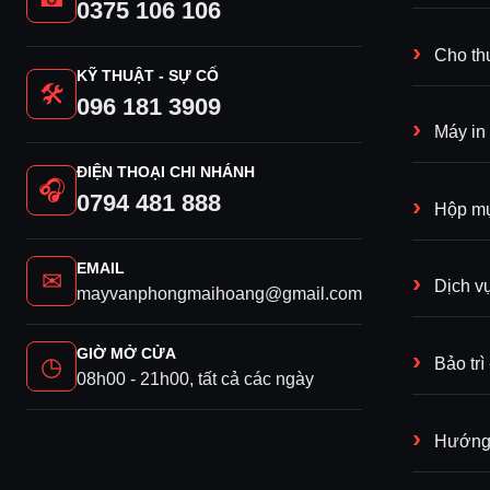
0375 106 106
Cho th
KỸ THUẬT - SỰ CỐ
🛠
096 181 3909
Máy in
ĐIỆN THOẠI CHI NHÁNH
🎧
0794 481 888
Hộp mự
EMAIL
✉
Dịch v
mayvanphongmaihoang@gmail.com
GIỜ MỞ CỬA
◷
Bảo tr
08h00 - 21h00, tất cả các ngày
Hướng 