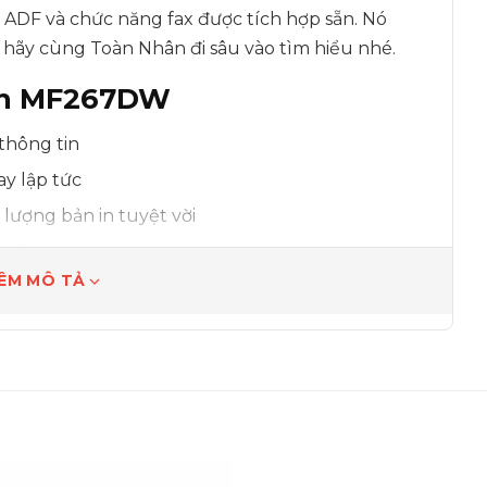
ng ADF và chức năng fax được tích hợp sẵn. Nó
 hãy cùng Toàn Nhân đi sâu vào tìm hiểu nhé.
non MF267DW
 thông tin
ay lập tức
lượng bản in tuyệt vời
tự động
ÊM MÔ TẢ
laser Canon Mf267DW
toát lên sự chuyên nghiệp và sang trọng cho văn