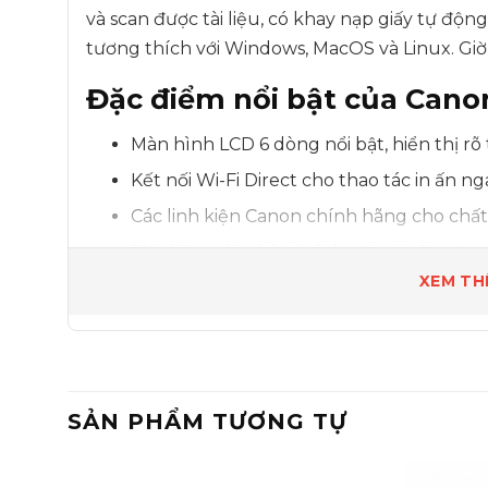
và scan được tài liệu, có khay nạp giấy tự độ
tương thích với Windows, MacOS và Linux. Giờ
Đặc điểm nổi bật của Ca
Màn hình LCD 6 dòng nổi bật, hiển thị rõ
Kết nối Wi-Fi Direct cho thao tác in ấn ng
Các linh kiện Canon chính hãng cho chất 
Tiết kiệm chi phí với tính năng in 2 mặt 
XEM TH
Thời gian in bản đầu tiên chỉ 5.1 giây
Bảo mật tài liệu tuyệt đối
Đánh giá chi tiết máy in 
SẢN PHẨM TƯƠNG TỰ
Thiết kế nhỏ gọn, hiện đại
Thiết kế máy in laser đa chức năng MF267dw 