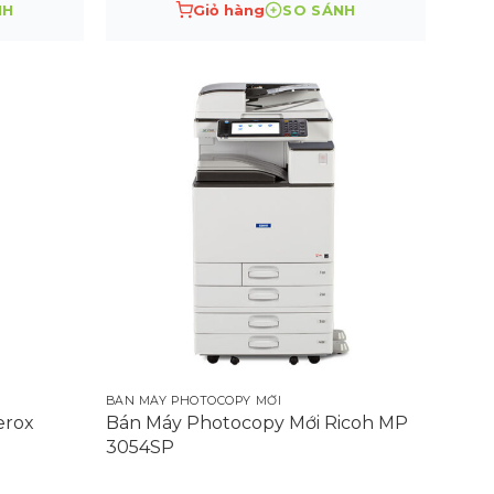
NH
Giỏ hàng
SO SÁNH
BÁN MÁY PHOTOCOPY MỚI
erox
Bán Máy Photocopy Mới Ricoh MP
3054SP