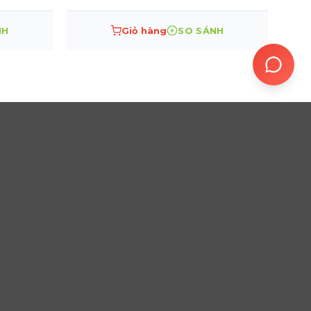
NH
Giỏ hàng
SO SÁNH
 NHÁNH & TRẠM KỸ THUẬT
BÀ RỊA - VŨNG TÀU
 Thạnh
1274 Đ. 30 Tháng 4, Phường 12, Vũng Tàu
●
iểu
n Hưng