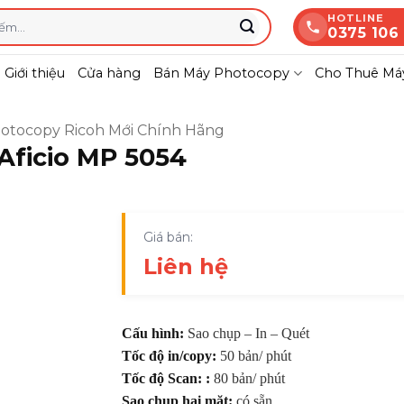
HOTLINE
0375 106
Giới thiệu
Cửa hàng
Bán Máy Photocopy
Cho Thuê Máy
otocopy Ricoh Mới Chính Hãng
Aficio MP 5054
Giá bán:
Liên hệ
Cấu hình:
Sao chụp – In – Quét
Tốc độ in/copy:
50 bản/ phút
Tốc độ Scan: :
80 bản/ phút
Sao chụp hai mặt:
có sẵn