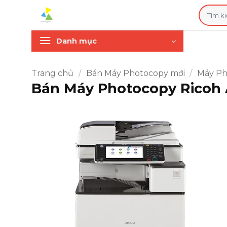
Bỏ
Tìm
qua
kiếm:
nội
Danh mục
dung
Trang chủ
/
Bán Máy Photocopy mới
/
Máy Ph
Bán Máy Photocopy Ricoh 