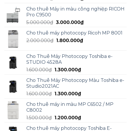
gốc
hiện
Cho thuê Máy in màu công nghiệp RICOH
là:
tại
Pro C9500
5.000.000₫.
là:
Giá
Giá
5.000.000
₫
3.000.000
₫
3.000.000₫.
gốc
hiện
Cho thuê máy photocopy Ricoh MP 8001
là:
tại
Giá
Giá
2.000.000
₫
5.000.000₫.
1.800.000
₫
là:
gốc
hiện
3.000.000₫.
là:
tại
Cho Thuê Máy Photocopy Toshiba e-
2.000.000₫.
là:
STUDIO 4528A
1.800.000₫.
Giá
Giá
1.600.000
₫
1.300.000
₫
gốc
hiện
Cho Thuê Máy Photocopy Màu Toshiba e-
là:
tại
Studio2021AC
1.600.000₫.
là:
Giá
Giá
1.600.000
₫
1.300.000
₫
1.300.000₫.
gốc
hiện
Cho thuê máy in màu MP C6502 / MP
là:
tại
C8002
1.600.000₫.
là:
Giá
Giá
1.500.000
₫
1.200.000
₫
1.300.000₫.
gốc
hiện
Cho thuê máy photocopy Toshiba E-
là:
tại