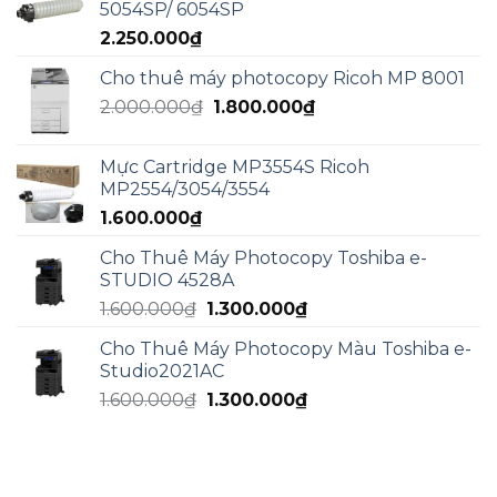
5054SP/ 6054SP
5.000.000₫.
là:
2.250.000
₫
3.000.000₫.
Cho thuê máy photocopy Ricoh MP 8001
Giá
Giá
2.000.000
₫
1.800.000
₫
gốc
hiện
là:
tại
Mực Cartridge MP3554S Ricoh
2.000.000₫.
là:
MP2554/3054/3554
1.800.000₫.
1.600.000
₫
Cho Thuê Máy Photocopy Toshiba e-
STUDIO 4528A
Giá
Giá
1.600.000
₫
1.300.000
₫
gốc
hiện
Cho Thuê Máy Photocopy Màu Toshiba e-
là:
tại
Studio2021AC
1.600.000₫.
là:
Giá
Giá
1.600.000
₫
1.300.000
₫
1.300.000₫.
gốc
hiện
là:
tại
1.600.000₫.
là:
1.300.000₫.