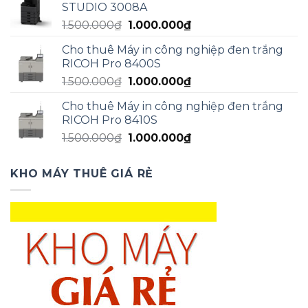
STUDIO 3008A
1.500.000₫.
là:
Giá
Giá
1.500.000
₫
1.000.000
₫
1.200.000₫.
gốc
hiện
Cho thuê Máy in công nghiệp đen trắng
là:
tại
RICOH Pro 8400S
1.500.000₫.
là:
Giá
Giá
1.500.000
₫
1.000.000
₫
1.000.000₫.
gốc
hiện
Cho thuê Máy in công nghiệp đen trắng
là:
tại
RICOH Pro 8410S
1.500.000₫.
là:
Giá
Giá
1.500.000
₫
1.000.000
₫
1.000.000₫.
gốc
hiện
là:
tại
KHO MÁY THUÊ GIÁ RẺ
1.500.000₫.
là:
1.000.000₫.