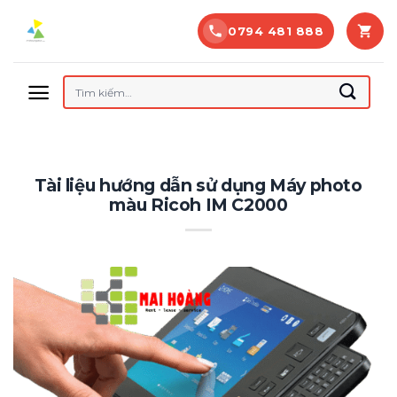
Bỏ
0794 481 888
qua
nội
dung
Tìm
kiếm:
Tài liệu hướng dẫn sử dụng Máy photo
màu Ricoh IM C2000