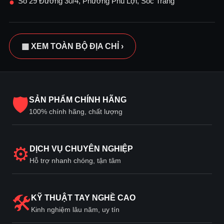
Số 29 Đường 30/4, Phường Phú Lợi, Sóc Trăng
●
▦ XEM TOÀN BỘ ĐỊA CHỈ ›
🛡
SẢN PHẨM CHÍNH HÃNG
100% chính hãng, chất lượng
⚙
DỊCH VỤ CHUYÊN NGHIỆP
Hỗ trợ nhanh chóng, tận tâm
🛠
KỸ THUẬT TAY NGHỀ CAO
Kinh nghiệm lâu năm, uy tín