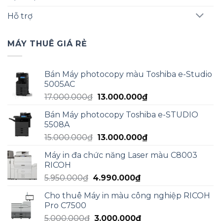
Hỗ trợ
MÁY THUÊ GIÁ RẺ
Bán Máy photocopy màu Toshiba e-Studio
5005AC
Giá
Giá
17.000.000
₫
13.000.000
₫
gốc
hiện
Bán Máy photocopy Toshiba e-STUDIO
là:
tại
5508A
17.000.000₫.
là:
Giá
Giá
15.000.000
₫
13.000.000
₫
13.000.000₫.
gốc
hiện
Máy in đa chức năng Laser màu C8003
là:
tại
RICOH
15.000.000₫.
là:
Giá
Giá
5.950.000
₫
4.990.000
₫
13.000.000₫.
gốc
hiện
Cho thuê Máy in màu công nghiệp RICOH
là:
tại
Pro C7500
5.950.000₫.
là:
Giá
Giá
5.000.000
₫
3.000.000
₫
4.990.000₫.