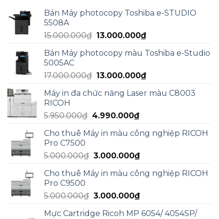
Bán Máy photocopy Toshiba e-STUDIO
5508A
Giá
Giá
15.000.000
₫
13.000.000
₫
gốc
hiện
Bán Máy photocopy màu Toshiba e-Studio
là:
tại
5005AC
15.000.000₫.
là:
Giá
Giá
17.000.000
₫
13.000.000
₫
13.000.000₫.
gốc
hiện
Máy in đa chức năng Laser màu C8003
là:
tại
RICOH
17.000.000₫.
là:
Giá
Giá
5.950.000
₫
4.990.000
₫
13.000.000₫.
gốc
hiện
Cho thuê Máy in màu công nghiệp RICOH
là:
tại
Pro C7500
5.950.000₫.
là:
Giá
Giá
5.000.000
₫
3.000.000
₫
4.990.000₫.
gốc
hiện
Cho thuê Máy in màu công nghiệp RICOH
là:
tại
Pro C9500
5.000.000₫.
là:
Giá
Giá
5.000.000
₫
3.000.000
₫
3.000.000₫.
gốc
hiện
Mực Cartridge Ricoh MP 6054/ 4054SP/
là:
tại