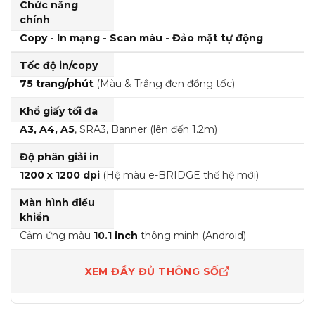
thiết kế công nghiệp
Chức năng
chính
chạy liên tục
Copy - In mạng - Scan màu - Đảo mặt tự động
✔ In màu cao cấp
Tốc độ in/copy
75 trang/phút
(Màu & Trắng đen đồng tốc)
phù hợp in ấn chuyên nghiệp
Khổ giấy tối đa
✔ Công nghệ mới
A3, A4, A5
, SRA3, Banner (lên đến 1.2m)
cloud
Độ phân giải in
mobile
1200 x 1200 dpi
(Hệ màu e-BRIDGE thế hệ mới)
scan tốc độ cao
Màn hình điều
khiển
🔵 3. Phù hợp
Cảm ứng màu
10.1 inch
thông minh (Android)
✔ Doanh nghiệp lớn
XEM ĐẦY ĐỦ THÔNG SỐ
✔ Trung tâm in
✔ công ty sản xuất