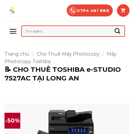
Bỏ
0794 481 888
qua
nội
dung
Tìm
kiếm:
Trang chủ
/
Cho Thuê Máy Photocopy
/
Máy
Photocopy Toshiba
📝 CHO THUÊ TOSHIBA e-STUDIO
7527AC TẠI LONG AN
-50%