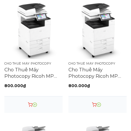
Tốc độ Scan
240 trang/phút
Thời gian khởi
động
Dung lượng
khay giấy
CHO THUÊ MÁY PHOTOCOPY
CHO THUÊ MÁY PHOTOCOPY
Cho Thuê Máy
Cho Thuê Máy
Photocopy Ricoh MP
Photocopy Ricoh MP
Định lượng giấy
3555SP
5055SP
800.000
₫
800.000
₫
Kết nối
Hỗ trợ di động