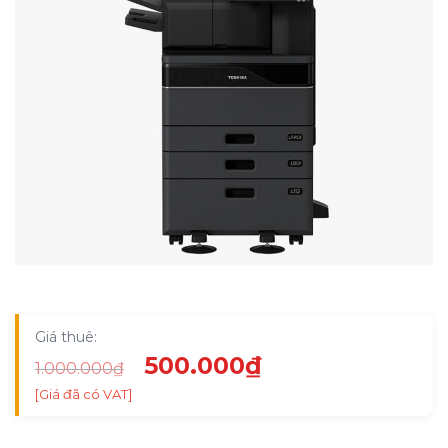
Giá thuê:
Giá
Giá
500.000
₫
1.000.000
₫
gốc
hiện
[Giá đã có VAT]
là:
tại