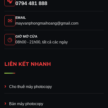
🎧
0794 481 888
Hotline:
0375.106.106
EMAIL
Website:
maihoangphotocopy.com
✉
mayvanphongmaihoang@gmail.com
GIỜ MỞ CỬA
◷
08h00 - 21h00, tất cả các ngày
LIÊN KẾT NHANH
Cho thuê máy photocopy
Bán máy photocopy