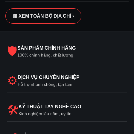
▦ XEM TOÀN BỘ ĐỊA CHỈ ›
🛡
SẢN PHẨM CHÍNH HÃNG
100% chính hãng, chất lượng
⚙
DỊCH VỤ CHUYÊN NGHIỆP
Hỗ trợ nhanh chóng, tận tâm
🛠
KỸ THUẬT TAY NGHỀ CAO
Kinh nghiệm lâu năm, uy tín