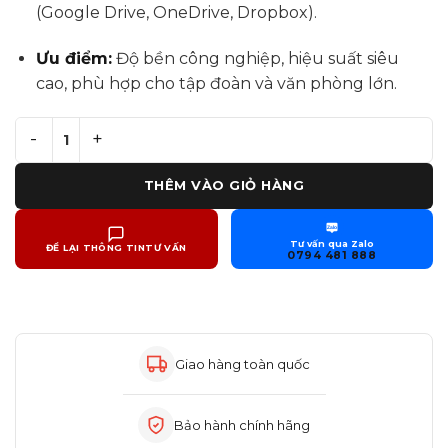
(Google Drive, OneDrive, Dropbox).
Ưu điểm:
Độ bền công nghiệp, hiệu suất siêu
cao, phù hợp cho tập đoàn và văn phòng lớn.
📝 CHO THUÊ TOSHIBA e-STUDIO 7527AC TẠI LONG AN s
THÊM VÀO GIỎ HÀNG
Zalo
Tư vấn qua Zalo
ĐỂ LẠI THÔNG TIN
TƯ VẤN
0794 481 888
Giao hàng toàn quốc
Bảo hành chính hãng