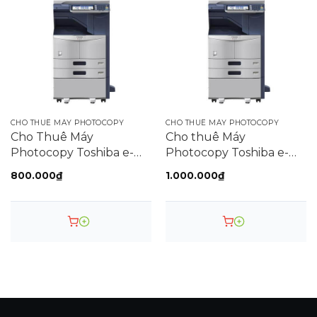
Hiệu năng cực đỉnh:
Scan tài liệu thông minh:
CHO THUÊ MÁY PHOTOCOPY
CHO THUÊ MÁY PHOTOCOPY
Cho Thuê Máy
Cho thuê Máy
Photocopy Toshiba e-
Photocopy Toshiba e-
Studio 307
Studio 656 / E656
800.000
₫
1.000.000
₫
Bảo mật tối tân:
Độ bền bỉ kinh ngạc: