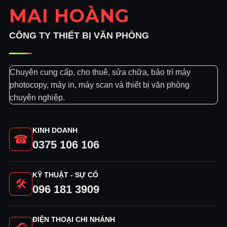
MAI HOÀNG
CÔNG TY THIẾT BỊ VĂN PHÒNG
Chuyên cung cấp, cho thuê, sửa chữa, bảo trì máy
Hỗ trợ kỹ thuật 2h:
photocopy, máy in, máy scan và thiết bị văn phòng
chuyên nghiệp.
Chi phí tối ưu:
KINH DOANH
☎
0375 106 106
Chất lượng cam kết:
KỸ THUẬT - SỰ CỐ
🛠
Cho
096 181 3909
thuê máy photocopy Long An
ĐIỆN THOẠI CHI NHÁNH