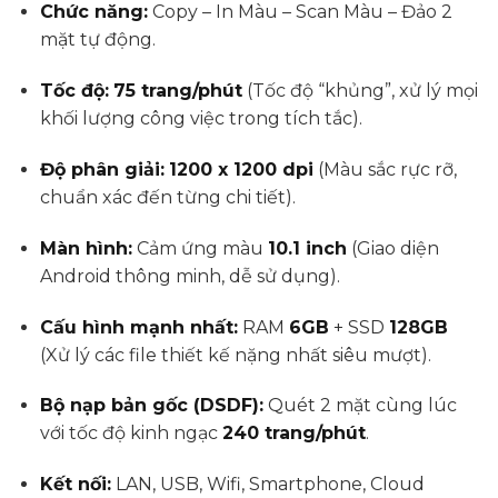
1.000.000₫.
là:
Chức năng:
Copy – In Màu – Scan Màu – Đảo 2
500.000₫.
mặt tự động.
Tốc độ:
75 trang/phút
(Tốc độ “khủng”,
xử lý mọi
khối lượng công việc trong tích tắc).
Độ phân giải:
1200 x 1200 dpi
(Màu sắc rực rỡ,
chuẩn xác đến từng chi tiết).
Màn hình:
Cảm ứng màu
10.1 inch
(Giao diện
Android thông minh,
dễ sử dụng).
Cấu hình mạnh nhất:
RAM
6GB
+ SSD
128GB
(Xử lý các file thiết kế nặng nhất siêu mượt).
Bộ nạp bản gốc (DSDF):
Quét 2 mặt cùng lúc
với tốc độ kinh ngạc
240 trang/phút
.
Kết nối:
LAN, USB, Wifi, Smartphone, Cloud