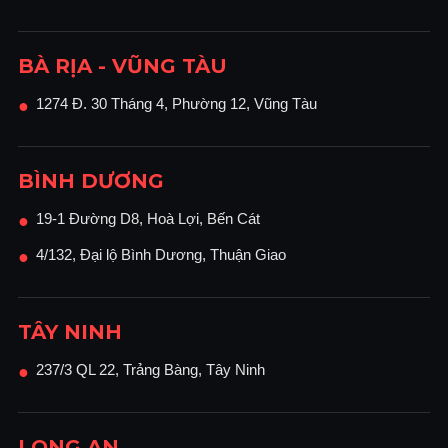
BÀ RỊA - VŨNG TÀU
1274 Đ. 30 Tháng 4, Phường 12, Vũng Tàu
●
BÌNH DƯƠNG
19-1 Đường D8, Hoà Lợi, Bến Cát
●
4/132, Đại lộ Bình Dương, Thuận Giao
●
TÂY NINH
237/3 QL 22, Trảng Bàng, Tây Ninh
●
LONG AN