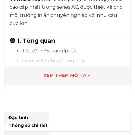
cao cấp nhất trong series AC, được thiết kế cho
môi trường in ấn chuyên nghiệp với nhu cầu
cực lớn.
🔵 1. Tổng quan
Tốc độ: ~75 trang/phút
In màu A3 chuyên nghiệp
Hoạt động liên tục
XEM THÊM MÔ TẢ
🔵 2. Ưu điểm nổi bật
✔ Công suất cực lớn
in hàng chục nghìn bản/tháng
Đặc tính
✔ Độ bền vượt trội
Thông số chi tiết