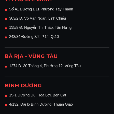
Doanh nghiệp có thể
nâng cấp hoặc đổi
máy
khi nhu cầu tăng mà không phải lo
Số 41 Đường D11,Phường Tây Thạnh
●
lắng về khấu hao.
303/2 Đ. Võ Văn Ngân, Linh Chiểu
●
Phù hợp cho
sự kiện, hội thảo
hoặc dự án
195/8 Đ. Nguyễn Thị Thập, Tân Hưng
●
ngắn hạn, khi cần máy in/copy chất lượng
cao nhưng không muốn đầu tư lâu dài.
243/34 Đường 3/2, P.14, Q.10
●
Hiệu quả & bền vững
Máy Ricoh M 2310N vốn đã
tiết kiệm điện
BÀ RỊA - VŨNG TÀU
năng
(Sleep Mode chỉ 0,94 W, TEC 0,35
1274 Đ. 30 Tháng 4, Phường 12, Vũng Tàu
●
kWh). Khi thuê, doanh nghiệp vừa hưởng
lợi từ công nghệ xanh, vừa không phải lo
chi phí bảo trì môi trường.
BÌNH DƯƠNG
Giúp doanh nghiệp tập trung vào hoạt
động cốt lõi thay vì quản lý thiết bị in ấn.
19-1 Đường D8, Hoà Lợi, Bến Cát
●
Kết luận
4/132, Đại lộ Bình Dương, Thuận Giao
●
Thuê máy Ricoh M 2310N là giải pháp
kinh tế,