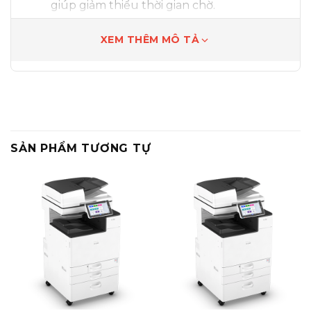
giúp giảm thiểu thời gian chờ.
Độ phân giải in
: Tối đa 2400 x 600 dpi (có
XEM THÊM MÔ TẢ
làm mịn), cho chất lượng bản in sắc nét.
Tiết kiệm năng lượng & thân thiện
môi trường
Chế độ Sleep
: Chỉ tiêu thụ 0,94 W.
Giá trị TEC thấp
: 0,35 kWh, giúp giảm chi
SẢN PHẨM TƯƠNG TỰ
phí điện năng.
Thiết kế hướng đến
sự bền vững
, giảm
tác động môi trường.
Tùy chọn linh hoạt
Có thể chọn
ARDF (Automatic Reversing
Document Feeder)
hoặc
nắp phẳng
(platen cover)
tùy nhu cầu.
Kết nối Ethernet
tích hợp, dễ dàng chia sẻ