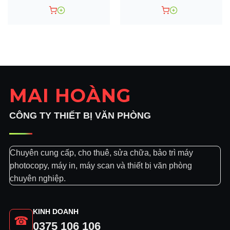
Kích thước (W × D × H):
587 × 581 × 461
mm
Nguồn điện:
220–240 V, 50/60 Hz
In ấn
Độ phân giải in:
2400 × 600 dpi (với làm
mịn)
MAI HOÀNG
Duplex: In hai mặt tự động
CÔNG TY THIẾT BỊ VĂN PHÒNG
Khay giấy chuẩn:
250 tờ
Khay bypass:
100 tờ
Chuyên cung cấp, cho thuê, sửa chữa, bảo trì máy
Khay giấy tối đa:
600 tờ
(khi mở rộng)
photocopy, máy in, máy scan và thiết bị văn phòng
Khổ giấy hỗ trợ: A3, A4, A5, B4, B5, Letter,
chuyên nghiệp.
Legal
Copy
KINH DOANH
☎
Tốc độ copy:
23 trang/phút
0375 106 106