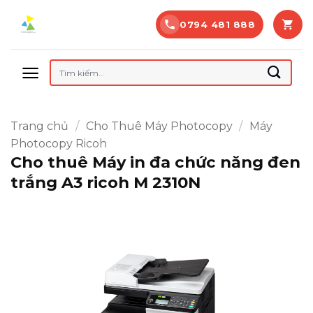
Bỏ
0794 481 888
qua
nội
dung
Tìm
kiếm:
Trang chủ
/
Cho Thuê Máy Photocopy
/
Máy
Photocopy Ricoh
Cho thuê Máy in đa chức năng đen
trắng A3 ricoh M 2310N