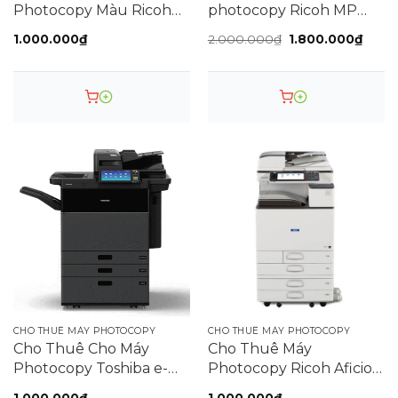
Photocopy Màu Ricoh
photocopy Ricoh MP
Aficio MP C5502
8001
Giá
Giá
1.000.000
₫
2.000.000
₫
1.800.000
₫
gốc
hiện
là:
tại
2.000.000₫.
là:
1.800
CHO THUÊ MÁY PHOTOCOPY
CHO THUÊ MÁY PHOTOCOPY
Cho Thuê Cho Máy
Cho Thuê Máy
Photocopy Toshiba e-
Photocopy Ricoh Aficio
Studio 756
MPC6004
1.000.000
₫
1.000.000
₫