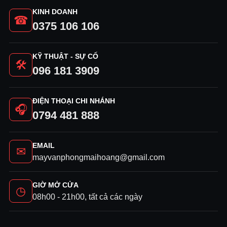
KINH DOANH
☎
0375 106 106
KỸ THUẬT - SỰ CỐ
🛠
096 181 3909
ĐIỆN THOẠI CHI NHÁNH
🎧
0794 481 888
EMAIL
✉
mayvanphongmaihoang@gmail.com
GIỜ MỞ CỬA
◷
08h00 - 21h00, tất cả các ngày