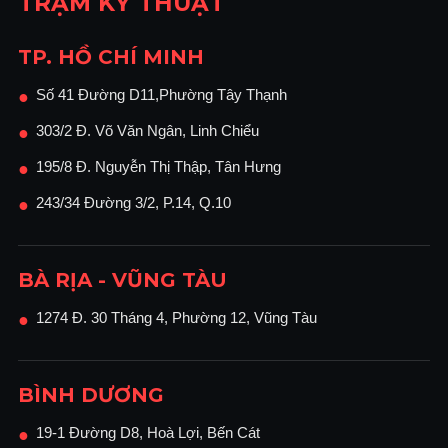
TRẠM KỸ THUẬT
TP. HỒ CHÍ MINH
Số 41 Đường D11,Phường Tây Thạnh
●
303/2 Đ. Võ Văn Ngân, Linh Chiểu
●
195/8 Đ. Nguyễn Thị Thập, Tân Hưng
●
243/34 Đường 3/2, P.14, Q.10
●
BÀ RỊA - VŨNG TÀU
1274 Đ. 30 Tháng 4, Phường 12, Vũng Tàu
●
BÌNH DƯƠNG
19-1 Đường D8, Hoà Lợi, Bến Cát
●