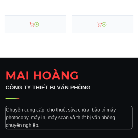
đương.
2508A
Tặng kèm theo máy: 01 ream giấy A4, 01
chân đế máy photocopy.
Giao hàng, lắp đặt, hướng dẫn sử dụng tận
nơi hoàn toàn miễn phí.
Hỗ trợ kỹ thuật, khắc phục sự cố tận nơi từ
02 – 04 giờ.
Bảo trì máy photocopy Ricoh MP 3053 tận
MAI HOÀNG
nơi miễn phí lên đến 10 năm.
CÔNG TY THIẾT BỊ VĂN PHÒNG
Chuyên cung cấp, cho thuê, sửa chữa, bảo trì máy
photocopy, máy in, máy scan và thiết bị văn phòng
chuyên nghiệp.