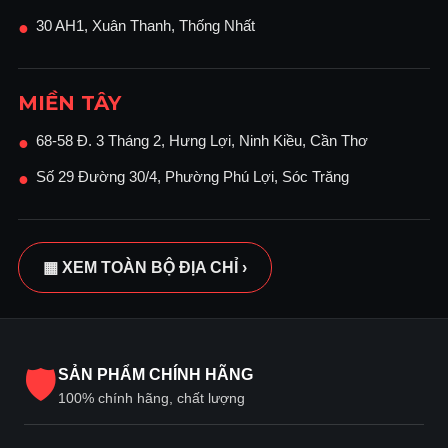
30 AH1, Xuân Thanh, Thống Nhất
●
MIỀN TÂY
68-58 Đ. 3 Tháng 2, Hưng Lợi, Ninh Kiều, Cần Thơ
●
Số 29 Đường 30/4, Phường Phú Lợi, Sóc Trăng
●
▦ XEM TOÀN BỘ ĐỊA CHỈ ›
🛡
SẢN PHẨM CHÍNH HÃNG
100% chính hãng, chất lượng