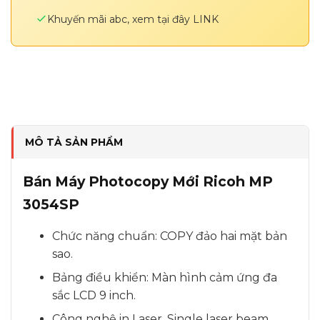
Khuyến mãi abc, xem tại đây
LINK
MÔ TẢ SẢN PHẨM
Bán Máy Photocopy Mới Ricoh MP
3054SP
Chức năng chuẩn: COPY đảo hai mặt bản
sao.
Bảng điều khiển: Màn hình cảm ứng đa
sắc LCD 9 inch.
Công nghệ in Laser, Single laser beam