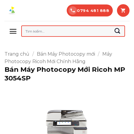
Bỏ
0794 481 888
qua
nội
dung
Tìm
kiếm:
Trang chủ
/
Bán Máy Photocopy mới
/
Máy
Photocopy Ricoh Mới Chính Hãng
Bán Máy Photocopy Mới Ricoh MP
3054SP