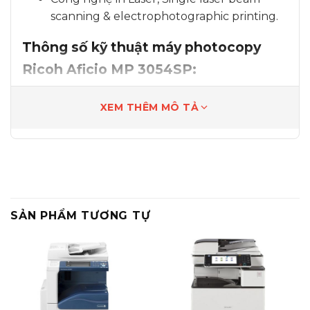
scanning & electrophotographic printing.
Thông số kỹ thuật máy photocopy
Ricoh Aficio MP 3054SP:
Chức năng chuẩn: COPY đảo hai mặt bản
XEM THÊM MÔ TẢ
sao.
Bảng điều khiển: Màn hình cảm ứng đa
sắc LCD 9 inch.
Công nghệ in Laser, Single laser beam
scanning & electrophotographic printing.
SẢN PHẨM TƯƠNG TỰ
Tốc độ sao chụp: 30 trang A4/phút.
Khổ giấy tối đa: A3 – A6.
Độ phân giải: 600 x 600 dpi.
Dung lượng bộ nhớ chuẩn: 512 MB.