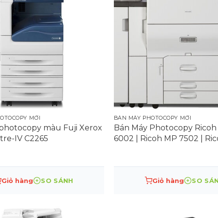
OTOCOPY MỚI
BÁN MÁY PHOTOCOPY MỚI
photocopy màu Fuji Xerox
Bán Máy Photocopy Ricoh 
re-IV C2265
6002 | Ricoh MP 7502 | Ri
9002 | Mới chính hãng
Giỏ hàng
SO SÁNH
Giỏ hàng
SO SÁ