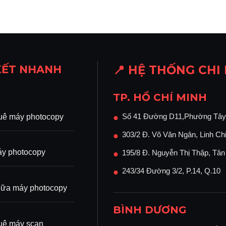
à biên tập đa tài. Với thiết kế tối ưu, kết hợp
g 1 máy, giúp cho bạn sử dụng linh hoạt, đáp ứng
n phòng, những chỉ với chi phí vô cùng chấp
ian làm việc của bạn đáng kể.
KẾT NHANH
📍 HỆ THỐNG CHI
máy in khổ A3, dùng trong thiết kế bản vẽ xây
ể in các giấy khen, hoặc các loại giấy decal tem
TP. HỒ CHÍ MINH
Số 41 Đường D11,Phường Tây
uê máy photocopy
●
RDF (Automatic Documents Feeder)
303/2 Đ. Võ Văn Ngân, Linh Ch
●
opy màu Toshiba e-Studio 4505AC, giúp người
y photocopy
195/8 Đ. Nguyễn Thị Thập, Tâ
●
ặc sao, mà phải mất công sức bỏ từng tờ vào mặt
243/34 Đường 3/2, P.14, Q.10
●
u.
ữa máy photocopy
BÌNH DƯƠNG
công nghệ in siêu tốc với tốc độ in siêu nhanh
uê máy scan