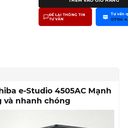
THÊM VÀO GIỎ HÀNG
Tư vấn 
ĐỂ LẠI THÔNG TIN
Zalo
0794 4
TƯ VẤN
hiba e-Studio 4505AC Mạnh
g và nhanh chóng