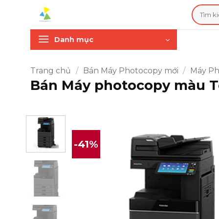
Bỏ
Tìm
qua
kiếm:
nội
Danh mục
dung
Trang chủ
/
Bán Máy Photocopy mới
/
Máy Ph
Bán Máy photocopy màu T
-41%