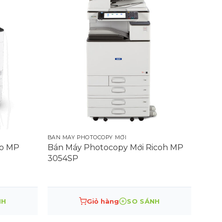
BÁN MÁY PHOTOCOPY MỚI
io MP
Bán Máy Photocopy Mới Ricoh MP
3054SP
NH
Giỏ hàng
SO SÁNH