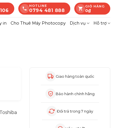
HOTLINE
GIỎ HÀNG
 106
0794 481 888
0
₫
 in
Cho Thuê Máy Photocopy
Dịch vụ
Hỗ trợ
Giao hàng toàn quốc
á
ện
Bảo hành chính hãng
Đổi trả trong 7 ngày
 Toshiba
0.000₫.