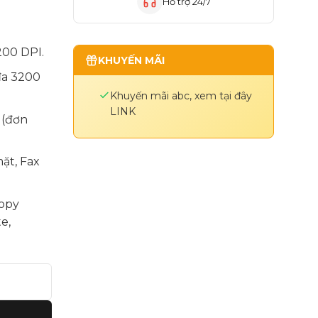
Hỗ trợ 24/7
200 DPI.
KHUYẾN MÃI
đa 3200
Khuyến mãi abc, xem tại đây
LINK
 (đơn
ặt, Fax
copy
e,
-Studio 4505AC số lượng