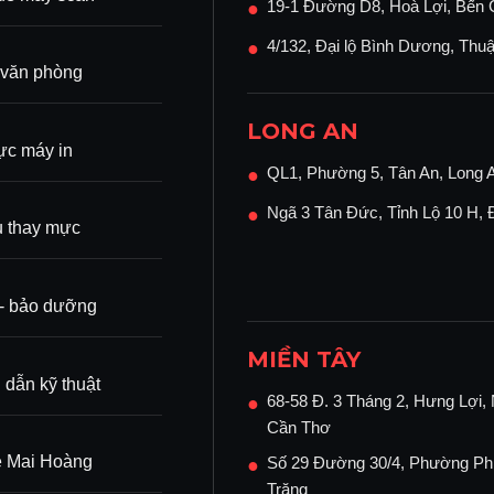
19-1 Đường D8, Hoà Lợi, Bến 
●
 cho nhóm nhân viên tối đa 100 người, hoặc dùng
4/132, Đại lộ Bình Dương, Thu
●
 đến 50
.000 trang
.
 văn phòng
LONG AN
c máy in
QL1, Phường 5, Tân An, Long 
●
Ngã 3 Tân Đức, Tỉnh Lộ 10 H,
●
ụ thay mực
ì - bảo dưỡng
MIỀN TÂY
dẫn kỹ thuật
68-58 Đ. 3 Tháng 2, Hưng Lợi, 
●
Cần Thơ
ệ Mai Hoàng
Số 29 Đường 30/4, Phường Ph
●
Trăng