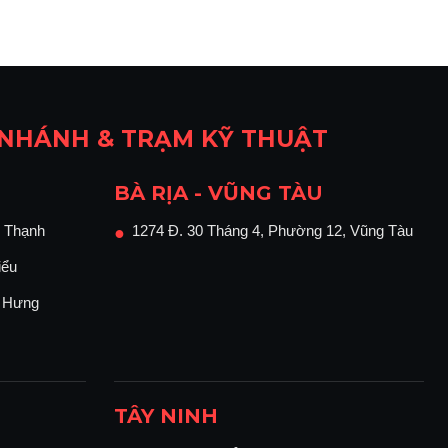
 NHÁNH & TRẠM KỸ THUẬT
BÀ RỊA - VŨNG TÀU
 Thạnh
1274 Đ. 30 Tháng 4, Phường 12, Vũng Tàu
●
iểu
n Hưng
TÂY NINH