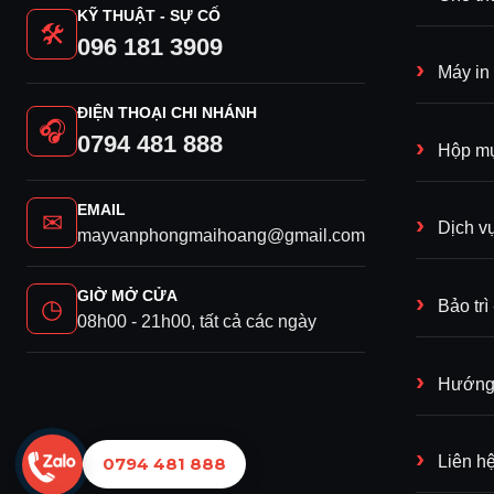
KỸ THUẬT - SỰ CỐ
lên đến 50
trang/phút
là giải pháp số 1 dành
🛠
096 181 3909
cho công ty cần khối lượng in hàng tháng lên
Máy in
ĐIỆN THOẠI CHI NHÁNH
🎧
0794 481 888
Hộp mự
EMAIL
✉
Dịch v
mayvanphongmaihoang@gmail.com
GIỜ MỞ CỬA
◷
Bảo tr
08h00 - 21h00, tất cả các ngày
Hướng 
Liên h
0794 481 888