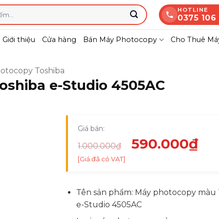
HOTLINE
0375 106
Giới thiệu
Cửa hàng
Bán Máy Photocopy
Cho Thuê Máy
otocopy Toshiba
oshiba e-Studio 4505AC
Giá bán:
Giá
Gi
590.000
₫
1.000.000
₫
gốc
hi
[Giá đã có VAT]
là:
tại
1.000.000₫.
là:
Tên sản phẩm: Máy photocopy màu
59
e-Studio 4505AC