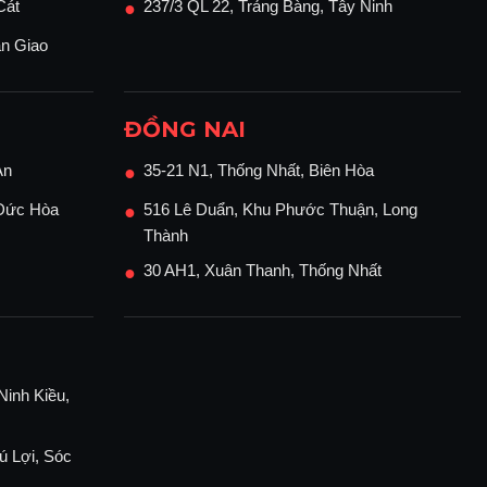
Cát
237/3 QL 22, Trảng Bàng, Tây Ninh
●
ận Giao
ĐỒNG NAI
An
35-21 N1, Thống Nhất, Biên Hòa
●
 Đức Hòa
516 Lê Duẩn, Khu Phước Thuận, Long
●
Thành
30 AH1, Xuân Thanh, Thống Nhất
●
Ninh Kiều,
ú Lợi, Sóc