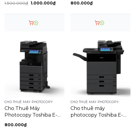
Giá
Giá
1.500.000
₫
1.000.000
₫
800.000
₫
gốc
hiện
là:
tại
1.500.000₫.
là:
1.000.000₫.
CHO THUÊ MÁY PHOTOCOPY
CHO THUÊ MÁY PHOTOCOPY
Cho Thuê Máy
Cho thuê máy
Photocopy Toshiba E-
photocopy Toshiba E-
STUDIO 4508A
STUDIO 8508A
800.000
₫