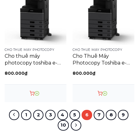
CHO THUÊ MÁY PHOTOCOPY
CHO THUÊ MÁY PHOTOCOPY
Cho thuê máy
Cho Thuê Máy
photocopy toshiba e-
Photocopy Toshiba e-
studio 3018a
Studio 3018a/3518a
800.000
₫
800.000
₫
1
2
3
4
5
6
7
8
9
10