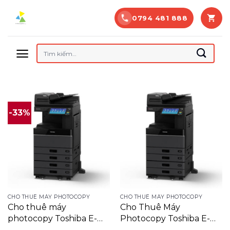
Bỏ
0794 481 888
qua
nội
dung
Tìm
kiếm:
-33%
CHO THUÊ MÁY PHOTOCOPY
CHO THUÊ MÁY PHOTOCOPY
Cho thuê máy
Cho Thuê Máy
photocopy Toshiba E-
Photocopy Toshiba E-
STUDIO 3008A
STUDIO 3508A