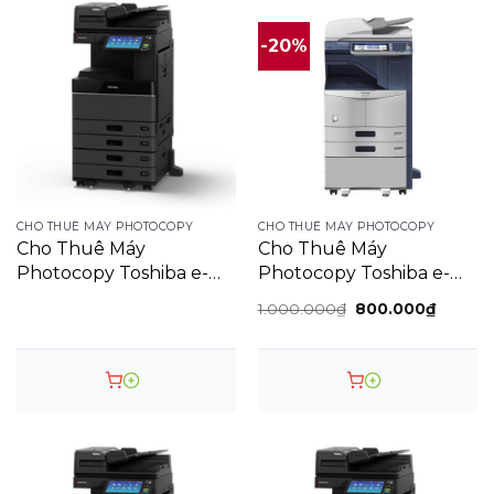
-20%
CHO THUÊ MÁY PHOTOCOPY
CHO THUÊ MÁY PHOTOCOPY
Cho Thuê Máy
Cho Thuê Máy
Photocopy Toshiba e-
Photocopy Toshiba e-
Studio 2518a
Studio 257
Giá
Giá
1.000.000
₫
800.000
₫
gốc
hiện
là:
tại
1.000.000₫.
là:
800.00