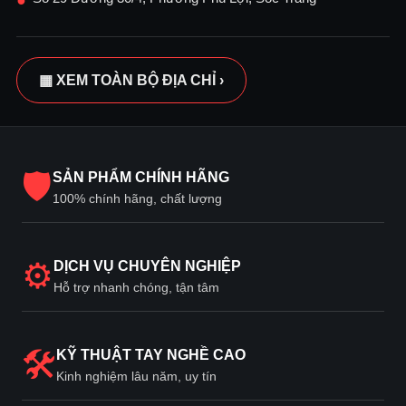
▦ XEM TOÀN BỘ ĐỊA CHỈ ›
🛡
SẢN PHẨM CHÍNH HÃNG
100% chính hãng, chất lượng
⚙
DỊCH VỤ CHUYÊN NGHIỆP
Hỗ trợ nhanh chóng, tận tâm
🛠
KỸ THUẬT TAY NGHỀ CAO
Kinh nghiệm lâu năm, uy tín