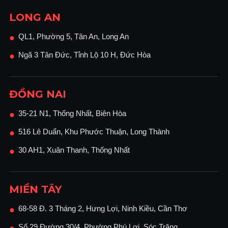
LONG AN
QL1, Phường 5, Tân An, Long An
●
Ngã 3 Tân Đức, Tỉnh Lộ 10 H, Đức Hòa
●
ĐỒNG NAI
35-21 N1, Thống Nhất, Biên Hòa
●
516 Lê Duẩn, Khu Phước Thuận, Long Thành
●
30 AH1, Xuân Thanh, Thống Nhất
●
MIỀN TÂY
68-58 Đ. 3 Tháng 2, Hưng Lợi, Ninh Kiều, Cần Thơ
●
Số 29 Đường 30/4, Phường Phú Lợi, Sóc Trăng
●