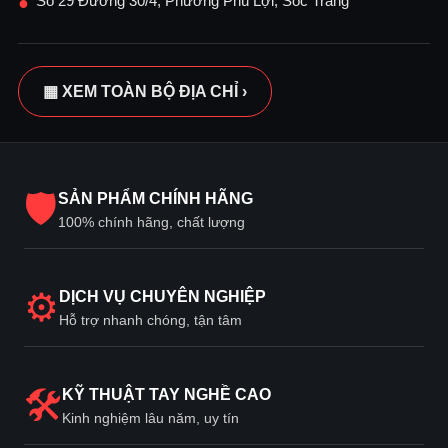
Số 29 Đường 30/4, Phường Phú Lợi, Sóc Trăng
●
▦ XEM TOÀN BỘ ĐỊA CHỈ ›
🛡
SẢN PHẨM CHÍNH HÃNG
100% chính hãng, chất lượng
⚙
DỊCH VỤ CHUYÊN NGHIỆP
Hỗ trợ nhanh chóng, tận tâm
🛠
KỸ THUẬT TAY NGHỀ CAO
Kinh nghiệm lâu năm, uy tín