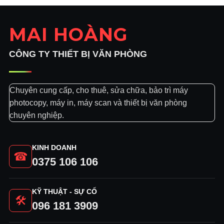
MAI HOÀNG
CÔNG TY THIẾT BỊ VĂN PHÒNG
Chuyên cung cấp, cho thuê, sửa chữa, bảo trì máy
photocopy, máy in, máy scan và thiết bị văn phòng
chuyên nghiệp.
KINH DOANH
☎
0375 106 106
KỸ THUẬT - SỰ CỐ
🛠
096 181 3909