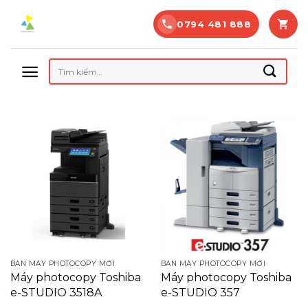
Bỏ
0794 481 888
qua
nội
dung
Tìm
kiếm:
BÁN MÁY PHOTOCOPY MỚI
BÁN MÁY PHOTOCOPY MỚI
Máy photocopy Toshiba
Máy photocopy Toshiba
e-STUDIO 3518A
e-STUDIO 357