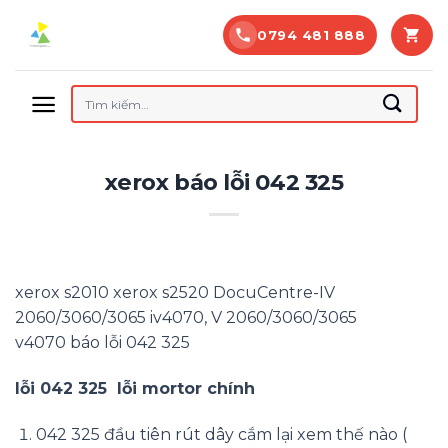
Bỏ
0794 481 888
qua
nội
dung
Tìm
kiếm:
xerox báo lỗi 042 325
xerox s2010 xerox s2520
DocuCentre-IV
2060/3060/3065 iv4070, V 2060/3060/3065
v4070
báo lỗi 042 325
lỗi 042 325
lỗi mortor chính
042 325
đầu tiên rút dây cắm lại xem thế nào (