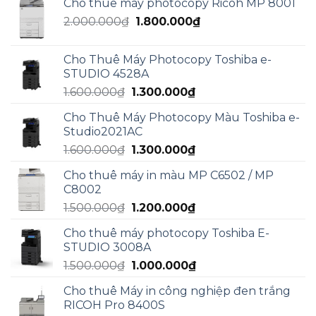
Cho thuê máy photocopy Ricoh MP 8001
là:
tại
Giá
Giá
2.000.000
₫
5.000.000₫.
1.800.000
₫
là:
gốc
hiện
3.000.000₫.
là:
tại
Cho Thuê Máy Photocopy Toshiba e-
2.000.000₫.
là:
STUDIO 4528A
1.800.000₫.
Giá
Giá
1.600.000
₫
1.300.000
₫
gốc
hiện
Cho Thuê Máy Photocopy Màu Toshiba e-
là:
tại
Studio2021AC
1.600.000₫.
là:
Giá
Giá
1.600.000
₫
1.300.000
₫
1.300.000₫.
gốc
hiện
Cho thuê máy in màu MP C6502 / MP
là:
tại
C8002
1.600.000₫.
là:
Giá
Giá
1.500.000
₫
1.200.000
₫
1.300.000₫.
gốc
hiện
Cho thuê máy photocopy Toshiba E-
là:
tại
STUDIO 3008A
1.500.000₫.
là:
Giá
Giá
1.500.000
₫
1.000.000
₫
1.200.000₫.
gốc
hiện
Cho thuê Máy in công nghiệp đen trắng
là:
tại
RICOH Pro 8400S
1.500.000₫.
là: