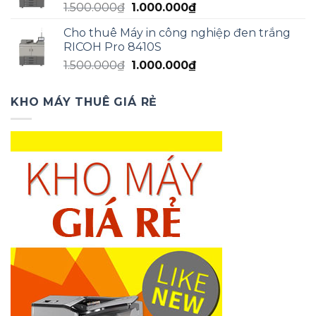
Giá
Giá
1.500.000
₫
1.000.000
₫
1.000.000₫.
gốc
hiện
Cho thuê Máy in công nghiệp đen trắng
là:
tại
RICOH Pro 8410S
1.500.000₫.
là:
Giá
Giá
1.500.000
₫
1.000.000
₫
1.000.000₫.
gốc
hiện
là:
tại
KHO MÁY THUÊ GIÁ RẺ
1.500.000₫.
là:
1.000.000₫.