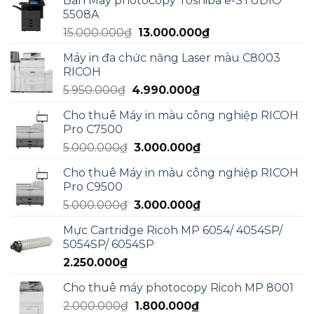
Bán Máy photocopy Toshiba e-STUDIO
là:
tại
5508A
17.000.000₫.
là:
Giá
Giá
15.000.000
₫
13.000.000
₫
13.000.000₫.
gốc
hiện
Máy in đa chức năng Laser màu C8003
là:
tại
RICOH
15.000.000₫.
là:
Giá
Giá
5.950.000
₫
4.990.000
₫
13.000.000₫.
gốc
hiện
Cho thuê Máy in màu công nghiệp RICOH
là:
tại
Pro C7500
5.950.000₫.
là:
Giá
Giá
5.000.000
₫
3.000.000
₫
4.990.000₫.
gốc
hiện
Cho thuê Máy in màu công nghiệp RICOH
là:
tại
Pro C9500
5.000.000₫.
là:
Giá
Giá
5.000.000
₫
3.000.000
₫
3.000.000₫.
gốc
hiện
Mực Cartridge Ricoh MP 6054/ 4054SP/
là:
tại
5054SP/ 6054SP
5.000.000₫.
là:
2.250.000
₫
3.000.000₫.
Cho thuê máy photocopy Ricoh MP 8001
Giá
Giá
2.000.000
₫
1.800.000
₫