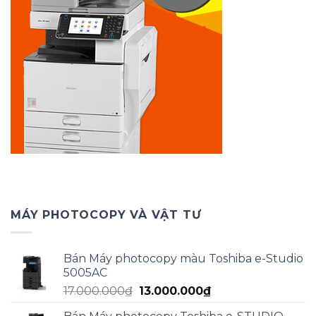
MÁY PHOTOCOPY VÀ VẬT TƯ
Bán Máy photocopy màu Toshiba e-Studio
5005AC
Giá
Giá
17.000.000
₫
13.000.000
₫
gốc
hiện