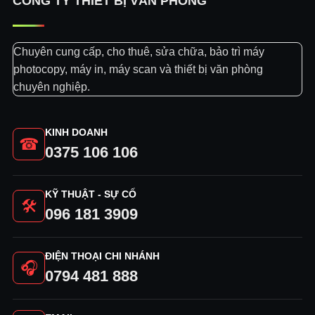
CÔNG TY THIẾT BỊ VĂN PHÒNG
Chuyên cung cấp, cho thuê, sửa chữa, bảo trì máy
photocopy, máy in, máy scan và thiết bị văn phòng
chuyên nghiệp.
KINH DOANH
☎
0375 106 106
KỸ THUẬT - SỰ CỐ
🛠
096 181 3909
ĐIỆN THOẠI CHI NHÁNH
🎧
0794 481 888