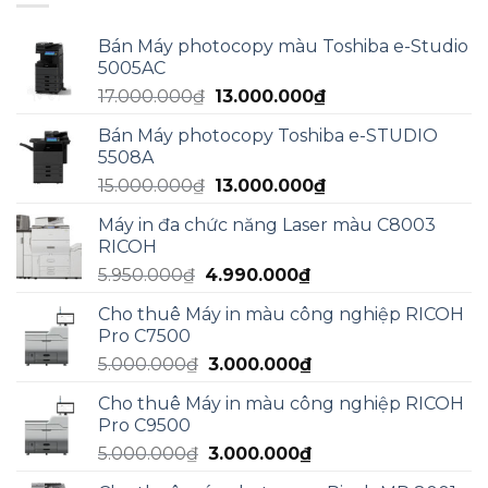
Bán Máy photocopy màu Toshiba e-Studio
5005AC
Giá
Giá
17.000.000
₫
13.000.000
₫
gốc
hiện
Bán Máy photocopy Toshiba e-STUDIO
là:
tại
5508A
17.000.000₫.
là:
Giá
Giá
15.000.000
₫
13.000.000
₫
13.000.000₫.
gốc
hiện
Máy in đa chức năng Laser màu C8003
là:
tại
RICOH
15.000.000₫.
là:
Giá
Giá
5.950.000
₫
4.990.000
₫
13.000.000₫.
gốc
hiện
Cho thuê Máy in màu công nghiệp RICOH
là:
tại
Pro C7500
5.950.000₫.
là:
Giá
Giá
5.000.000
₫
3.000.000
₫
4.990.000₫.
gốc
hiện
Cho thuê Máy in màu công nghiệp RICOH
là:
tại
Pro C9500
5.000.000₫.
là:
Giá
Giá
5.000.000
₫
3.000.000
₫
3.000.000₫.
gốc
hiện