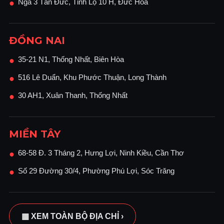
Ngã 3 Tân Đức, Tỉnh Lộ 10 H, Đức Hòa
●
ĐỒNG NAI
35-21 N1, Thống Nhất, Biên Hòa
●
516 Lê Duẩn, Khu Phước Thuận, Long Thành
●
30 AH1, Xuân Thanh, Thống Nhất
●
MIỀN TÂY
68-58 Đ. 3 Tháng 2, Hưng Lợi, Ninh Kiều, Cần Thơ
●
Số 29 Đường 30/4, Phường Phú Lợi, Sóc Trăng
●
▦ XEM TOÀN BỘ ĐỊA CHỈ ›