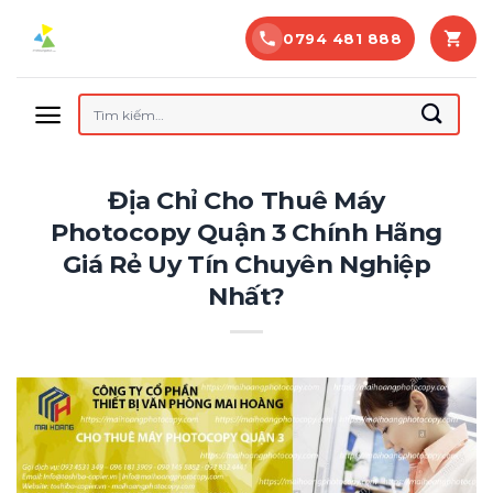
Bỏ
0794 481 888
qua
nội
dung
Tìm
kiếm:
Địa Chỉ Cho Thuê Máy
Photocopy Quận 3 Chính Hãng
Giá Rẻ Uy Tín Chuyên Nghiệp
Nhất?