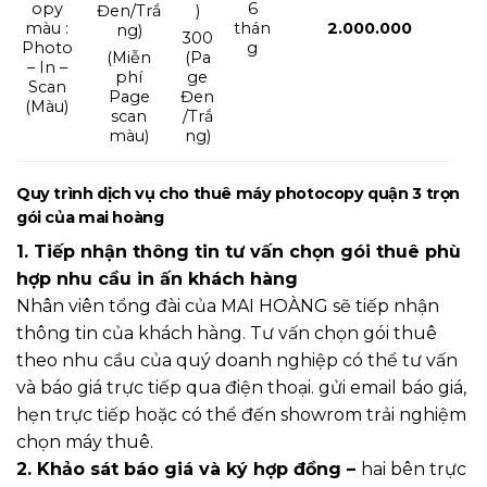
opy
6
Đen/Trắ
)
màu :
thán
2.000.000
ng)
300
Photo
g
(Miễn
(Pa
– In –
phí
ge
Scan
Page
Đen
(Màu)
scan
/Trắ
màu)
ng)
Quy trình dịch vụ cho thuê máy photocopy quận 3 trọn
gói của mai hoàng
1. Tiếp nhận thông tin tư vấn chọn gói thuê phù
hợp nhu cầu in ấn khách hàng
Nhân viên tổng đài của MAI HOÀNG sẽ tiếp nhận
thông tin của khách hàng. Tư vấn chọn gói thuê
theo nhu cầu của quý doanh nghiệp có thể tư vấn
và báo giá trực tiếp qua điện thoại. gửi email báo giá,
hẹn trực tiếp hoặc có thể đến showrom trải nghiệm
chọn máy thuê.
2. Khảo sát báo giá và ký hợp đồng –
hai bên trực