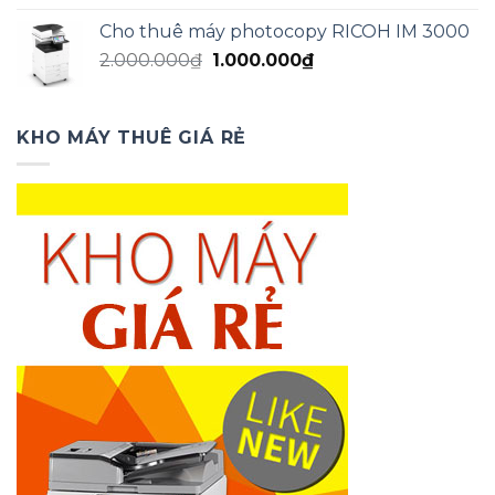
là:
tại
Cho thuê máy photocopy RICOH IM 3000
2.000.000₫.
là:
Giá
Giá
2.000.000
₫
1.000.000
₫
1.000.000₫.
gốc
hiện
là:
tại
2.000.000₫.
là:
KHO MÁY THUÊ GIÁ RẺ
1.000.000₫.