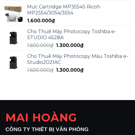
là:
tại
Mực Cartridge MP3554S Ricoh
2.000.000₫.
là:
MP2554/3054/3554
1.800.000₫.
1.600.000
₫
Cho Thuê Máy Photocopy Toshiba e-
STUDIO 4528A
Giá
Giá
1.600.000
₫
1.300.000
₫
gốc
hiện
Cho Thuê Máy Photocopy Màu Toshiba e-
là:
tại
Studio2021AC
1.600.000₫.
là:
Giá
Giá
1.600.000
₫
1.300.000
₫
1.300.000₫.
gốc
hiện
là:
tại
1.600.000₫.
là:
1.300.000₫.
MAI HOÀNG
CÔNG TY THIẾT BỊ VĂN PHÒNG