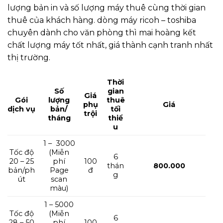
lượng bản in và số lượng máy thuê cùng thời gian
thuê của khách hàng. dòng máy ricoh – toshiba
chuyên dành cho văn phòng thì mai hoàng kết
chất lượng máy tốt nhất, giá thành cạnh tranh nhất
thị trường.
Thời
Số
gian
Giá
Gói
lượng
thuê
phụ
Giá
dịch vụ
bản/
tối
trội
tháng
thiể
u
1 – 3000
Tốc độ
(Miễn
6
20 – 25
phí
100
thán
800.000
bản/ph
Page
đ
g
út
scan
màu)
1 – 5000
Tốc độ
(Miễn
6
28 – 50
phí
100