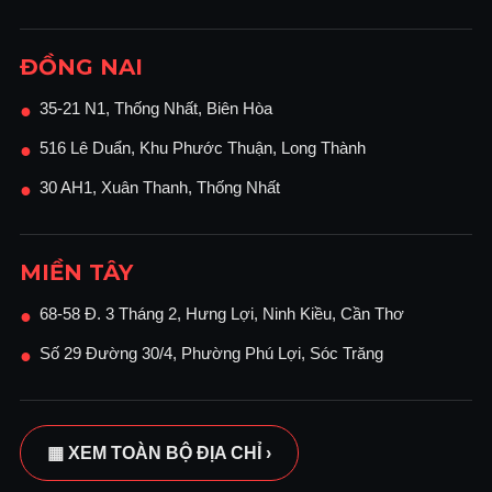
ĐỒNG NAI
35-21 N1, Thống Nhất, Biên Hòa
●
516 Lê Duẩn, Khu Phước Thuận, Long Thành
●
30 AH1, Xuân Thanh, Thống Nhất
●
MIỀN TÂY
68-58 Đ. 3 Tháng 2, Hưng Lợi, Ninh Kiều, Cần Thơ
●
Số 29 Đường 30/4, Phường Phú Lợi, Sóc Trăng
●
▦ XEM TOÀN BỘ ĐỊA CHỈ ›