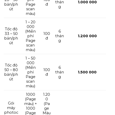
thán
1.000 000
bản/ph
Page
đ
g
út
scan
màu)
1 – 20
000
Tốc độ
(Miễn
6
33 – 50
100
phí
thán
1.200 000
bản/ph
đ
Page
g
út
scan
màu)
1 – 50
000
Tốc độ
(Miễn
6
50 – 80
100
phí
thán
1.500 000
bản/ph
đ
Page
g
út
scan
màu)
1000
1.20
(Page
0
Gói
màu) +
(Pa
máy
1000
ge
photoc
(Page
Màu