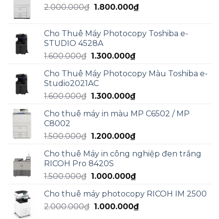
Giá
Giá
2.000.000
₫
5.000.000₫.
1.800.000
₫
là:
gốc
hiện
3.000.000₫.
là:
tại
Cho Thuê Máy Photocopy Toshiba e-
2.000.000₫.
là:
STUDIO 4528A
1.800.000₫.
Giá
Giá
1.600.000
₫
1.300.000
₫
gốc
hiện
Cho Thuê Máy Photocopy Màu Toshiba e-
là:
tại
Studio2021AC
1.600.000₫.
là:
Giá
Giá
1.600.000
₫
1.300.000
₫
1.300.000₫.
gốc
hiện
Cho thuê máy in màu MP C6502 / MP
là:
tại
C8002
1.600.000₫.
là:
Giá
Giá
1.500.000
₫
1.200.000
₫
1.300.000₫.
gốc
hiện
Cho thuê Máy in công nghiệp đen trắng
là:
tại
RICOH Pro 8420S
1.500.000₫.
là:
Giá
Giá
1.500.000
₫
1.000.000
₫
1.200.000₫.
gốc
hiện
Cho thuê máy photocopy RICOH IM 2500
là:
tại
Giá
Giá
2.000.000
₫
1.500.000₫.
1.000.000
₫
là:
gốc
hiện
1.000.000₫.