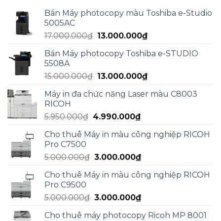
Bán Máy photocopy màu Toshiba e-Studio
5005AC
Giá
Giá
17.000.000
₫
13.000.000
₫
gốc
hiện
Bán Máy photocopy Toshiba e-STUDIO
là:
tại
5508A
17.000.000₫.
là:
Giá
Giá
15.000.000
₫
13.000.000
₫
13.000.000₫.
gốc
hiện
Máy in đa chức năng Laser màu C8003
là:
tại
RICOH
15.000.000₫.
là:
Giá
Giá
5.950.000
₫
4.990.000
₫
13.000.000₫.
gốc
hiện
Cho thuê Máy in màu công nghiệp RICOH
là:
tại
Pro C7500
5.950.000₫.
là:
Giá
Giá
5.000.000
₫
3.000.000
₫
4.990.000₫.
gốc
hiện
Cho thuê Máy in màu công nghiệp RICOH
là:
tại
Pro C9500
5.000.000₫.
là:
Giá
Giá
5.000.000
₫
3.000.000
₫
3.000.000₫.
gốc
hiện
Cho thuê máy photocopy Ricoh MP 8001
là:
tại