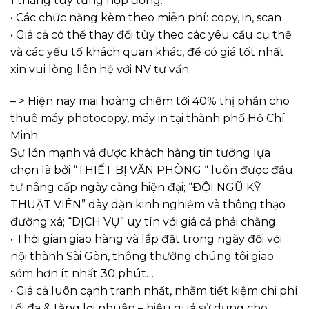
1 tháng tùy từng hợp đồng.
• Các chức năng kèm theo miễn phí: copy, in, scan
• Giá cả có thể thay đổi tùy theo các yêu cầu cụ thể
và các yếu tố khách quan khác, để có giá tốt nhất
xin vui lòng liên hệ với NV tư vấn.
– > Hiện nay mai hoàng chiếm tới 40% thị phần cho
thuê máy photocopy, máy in tại thành phố Hồ Chí
Minh.
Sự lớn mạnh và được khách hàng tin tưởng lựa
chọn là bởi “THIẾT BỊ VĂN PHÒNG “ luôn được đầu
tư nâng cấp ngày càng hiện đại; “ĐỘI NGŨ KỸ
THUẬT VIÊN” dày dặn kinh nghiệm và thông thạo
đường xá; “DỊCH VỤ” uy tín với giá cả phải chăng.
• Thời gian giao hàng và lắp đặt trong ngày đối với
nội thành Sài Gòn, thông thường chúng tôi giao
sớm hơn ít nhất 30 phút…
• Giá cả luôn cạnh tranh nhất, nhằm tiết kiệm chi phí
tối đa & tăng lợi nhuận – hiệu quả sử dụng cho