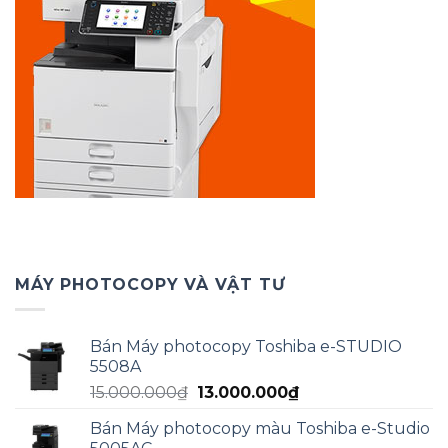
MÁY PHOTOCOPY VÀ VẬT TƯ
Bán Máy photocopy Toshiba e-STUDIO
5508A
Giá
Giá
15.000.000
₫
13.000.000
₫
gốc
hiện
Bán Máy photocopy màu Toshiba e-Studio
là:
tại