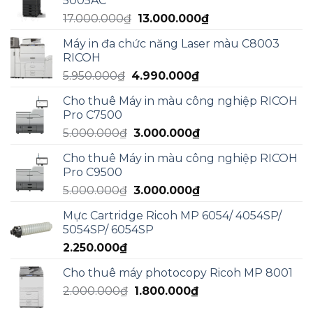
5005AC
15.000.000₫.
là:
Giá
Giá
17.000.000
₫
13.000.000
₫
13.000.000₫.
gốc
hiện
Máy in đa chức năng Laser màu C8003
là:
tại
RICOH
17.000.000₫.
là:
Giá
Giá
5.950.000
₫
4.990.000
₫
13.000.000₫.
gốc
hiện
Cho thuê Máy in màu công nghiệp RICOH
là:
tại
Pro C7500
5.950.000₫.
là:
Giá
Giá
5.000.000
₫
3.000.000
₫
4.990.000₫.
gốc
hiện
Cho thuê Máy in màu công nghiệp RICOH
là:
tại
Pro C9500
5.000.000₫.
là:
Giá
Giá
5.000.000
₫
3.000.000
₫
3.000.000₫.
gốc
hiện
Mực Cartridge Ricoh MP 6054/ 4054SP/
là:
tại
5054SP/ 6054SP
5.000.000₫.
là:
2.250.000
₫
3.000.000₫.
Cho thuê máy photocopy Ricoh MP 8001
Giá
Giá
2.000.000
₫
1.800.000
₫
gốc
hiện